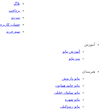
بلاگ
پرداخت
نت دو
حساب کاربری
سبد خرید
آموزش
آموزش پیانو
نت پیانو
هنرمندان
پیانو داریوش
پیانو حامد همایون
پیانو سامان جلیلی
پیانو شهره
پیانو زندوکیلی