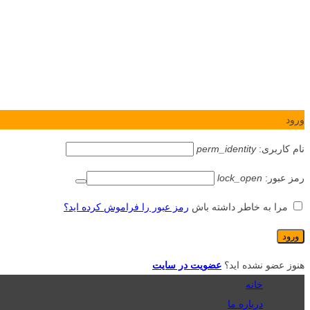
ورود
نام کاربری:
perm_identity
رمز عبور:
lock_open
مرا به خاطر داشته باش
رمز عبور را فراموش کرده اید؟
هنوز عضو نشده اید؟
عضویت در سایت
خانه
درباره ما