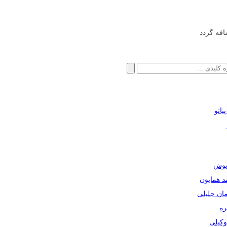
افه گردد
انو
ریوش
مد همایون
مان جلیلی
ره
دوکیلی