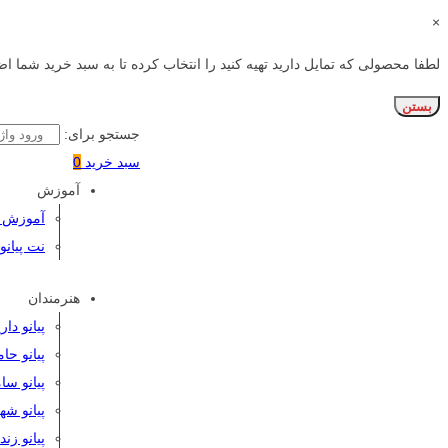
×
لطفا محصولی که تمایل دارید تهیه کنید را انتخاب کرده تا به سبد خرید شما اض
بستن
جستجو برای:
سبد خرید
0
آموزش
آموزش پی
نت پیانو
هنرمندان
پیانو دا
پیانو حا
پیانو سا
پیانو شه
پیانو زن