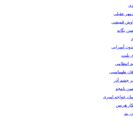
دی
دمهر عقیلی
یاوش قمیشی
سن یگانه
ی
یدون آسرایی
ی تلنت
ید انتظامی
رفان طهماسبی
صر چشم آذر
حسن نامجو
سان خواجه امیری
سکار هریس
ان بند