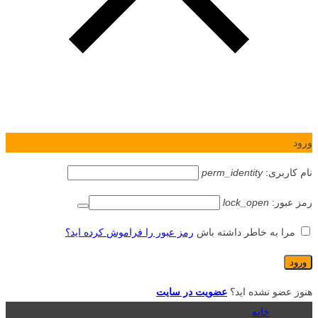
ورود
نام کاربری:
perm_identity
رمز عبور:
lock_open
مرا به خاطر داشته باش
رمز عبور را فراموش کرده اید؟
هنوز عضو نشده اید؟
عضویت در سایت
خانه