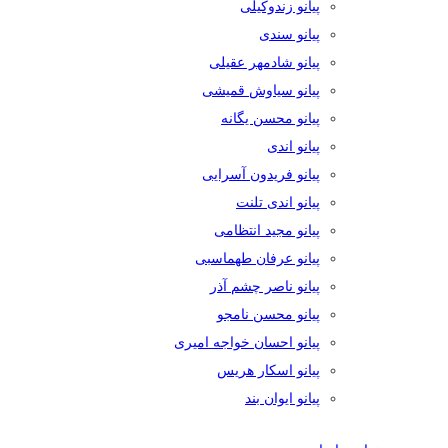
پیانو زندوکیلی
پیانو سندی
پیانو شادمهر عقیلی
پیانو سیاوش قمیشی
پیانو محسن یگانه
پیانو اندی
پیانو فریدون آسرایی
پیانو اندی تلنت
پیانو مجید انتظامی
پیانو عرفان طهماسبی
پیانو ناصر چشم آذر
پیانو محسن نامجو
پیانو احسان خواجه امیری
پیانو اسکار هریس
پیانو ایوان بند