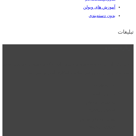
آموزش های ویولن
بدون دسته‌بندی
تبلیغات
درباره نت دو
نت دو یکی از زیر مجموعه های نت دونی است که نت های نت نویسی شده
توسط نت دونی را به روشی ساده و ابتکاری آموزش می دهد.
location_on
قزوین - الوند
phone_android
02832223098
perm_phone_msg
09192143350