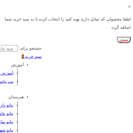
×
لطفا محصولی که تمایل دارید تهیه کنید را انتخاب کرده تا به سبد خرید شما
اضافه گردد
بستن
جستجو برای:
سبد خرید
0
آموزش
آموزش پی
نت پیانو
هنرمندان
پیانو دا
پیانو حا
پیانو سا
پیانو شه