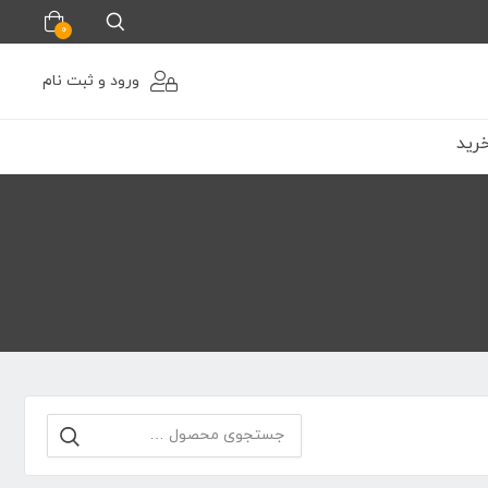
0
ورود و ثبت نام
رید
جستجو
برای: