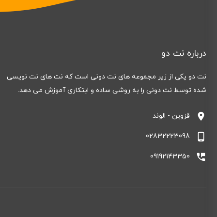
درباره نت دو
نت دو یکی از زیر مجموعه های نت دونی است که نت های نت نویسی
شده توسط نت دونی را به روشی ساده و ابتکاری آموزش می دهد.
location_on
قزوین - الوند
phone_android
02832223098
perm_phone_msg
09192143350