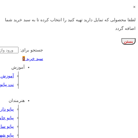
×
لطفا محصولی که تمایل دارید تهیه کنید را انتخاب کرده تا به سبد خرید شما
اضافه گردد
بستن
جستجو برای:
سبد خرید
0
آموزش
آموزش پی
نت پیانو
هنرمندان
پیانو دا
پیانو حا
پیانو سا
پیانو شه