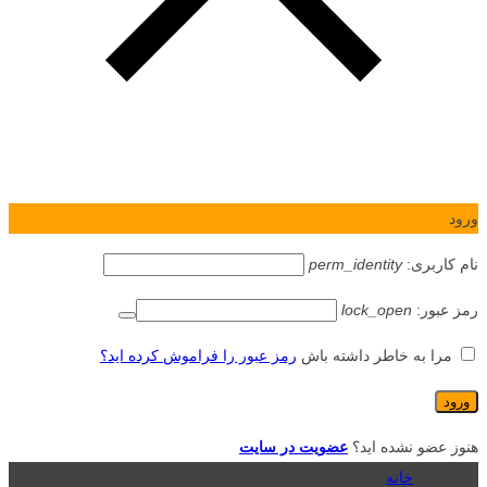
ورود
نام کاربری:
perm_identity
رمز عبور:
lock_open
مرا به خاطر داشته باش
رمز عبور را فراموش کرده اید؟
هنوز عضو نشده اید؟
عضویت در سایت
خانه