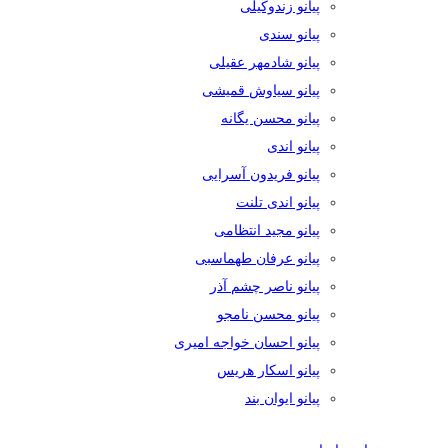
پیانو زندوکیلی
پیانو سندی
پیانو شادمهر عقیلی
پیانو سیاوش قمیشی
پیانو محسن یگانه
پیانو اندی
پیانو فریدون آسرایی
پیانو اندی تلنت
پیانو مجید انتظامی
پیانو عرفان طهماسبی
پیانو ناصر چشم آذر
پیانو محسن نامجو
پیانو احسان خواجه امیری
پیانو اسکار هریس
پیانو ایوان بند