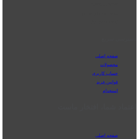
02832223098
perm_phone_msg
09192143350
دسترسی سریع
صفحه اصلی
محصولات
حساب کاربری
قوانین خرید
استخدام
اعتماد شما، افتخار ماست
صفحه اصلی