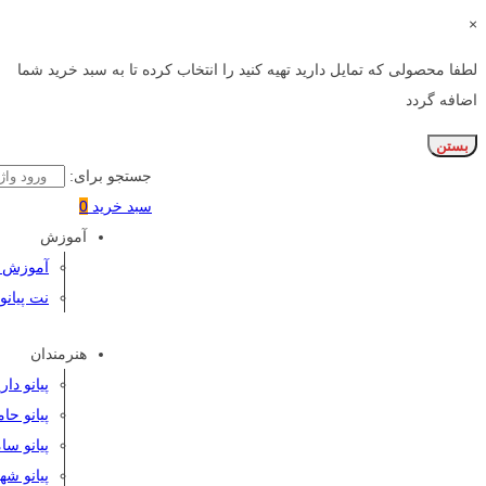
×
لطفا محصولی که تمایل دارید تهیه کنید را انتخاب کرده تا به سبد خرید شما
اضافه گردد
بستن
جستجو برای:
سبد خرید
0
آموزش
آموزش پی
نت پیانو
هنرمندان
پیانو دا
پیانو حا
پیانو سا
پیانو شه