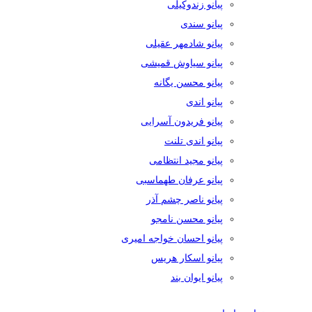
پیانو زندوکیلی
پیانو سندی
پیانو شادمهر عقیلی
پیانو سیاوش قمیشی
پیانو محسن یگانه
پیانو اندی
پیانو فریدون آسرایی
پیانو اندی تلنت
پیانو مجید انتظامی
پیانو عرفان طهماسبی
پیانو ناصر چشم آذر
پیانو محسن نامجو
پیانو احسان خواجه امیری
پیانو اسکار هریس
پیانو ایوان بند