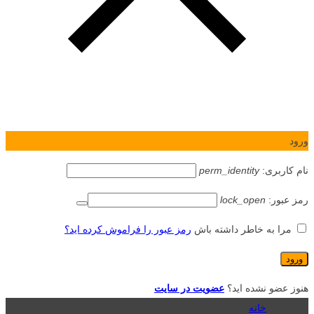
ورود
نام کاربری:
perm_identity
رمز عبور:
lock_open
مرا به خاطر داشته باش
رمز عبور را فراموش کرده اید؟
هنوز عضو نشده اید؟
عضویت در سایت
خانه