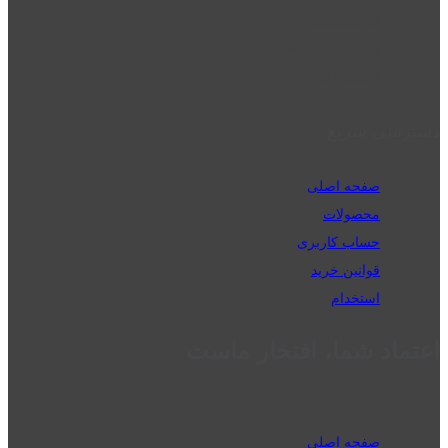
02832223098
perm_phone_msg
09192143350
دسترسی سریع
صفحه اصلی
محصولات
حساب کاربری
قوانین خرید
استخدام
اعتماد شما، افتخار ماست
صفحه اصلی