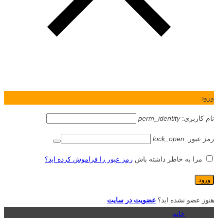
ورود
نام کاربری:
perm_identity
رمز عبور:
lock_open
مرا به خاطر داشته باش
رمز عبور را فراموش کرده اید؟
هنوز عضو نشده اید؟
عضویت در سایت
خانه