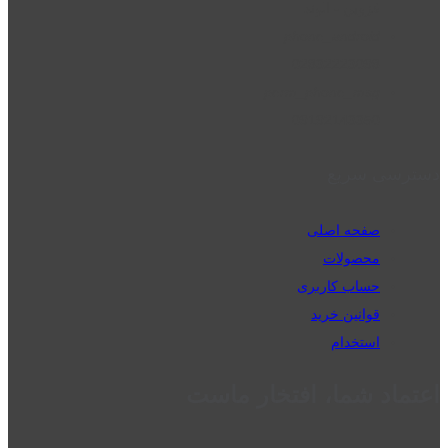
قزوین - الوند
phone_android
02832223098
perm_phone_msg
09192143350
دسترسی سریع
صفحه اصلی
محصولات
حساب کاربری
قوانین خرید
استخدام
اعتماد شما، افتخار ماست