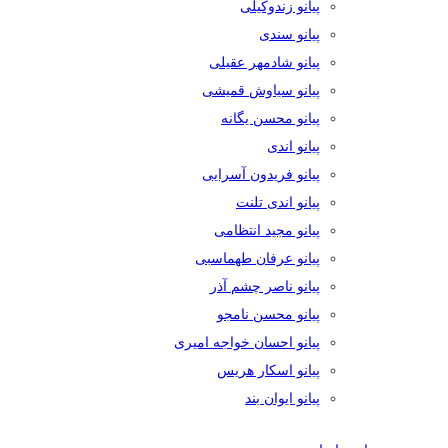
پیانو زندوکیلی
پیانو سندی
پیانو شادمهر عقیلی
پیانو سیاوش قمیشی
پیانو محسن یگانه
پیانو اندی
پیانو فریدون آسرایی
پیانو اندی تلنت
پیانو مجید انتظامی
پیانو عرفان طهماسبی
پیانو ناصر چشم آذر
پیانو محسن نامجو
پیانو احسان خواجه امیری
پیانو اسکار هریس
پیانو ایوان بند