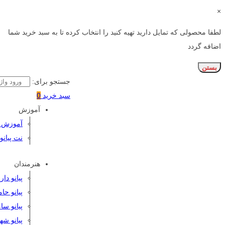
×
لطفا محصولی که تمایل دارید تهیه کنید را انتخاب کرده تا به سبد خرید شما
اضافه گردد
بستن
جستجو برای:
سبد خرید
0
آموزش
آموزش پی
نت پیانو
هنرمندان
پیانو دا
پیانو حا
پیانو سا
پیانو شه